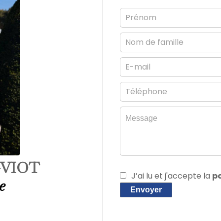
-VIOT
J’ai lu et j'accepte la
po
e
Envoyer