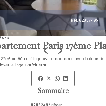
Réf. 82837495
/ Mois
artement Paris 17ème P
 de 27m² au 5ème étage avec ascenseur avec balcon de
aver le linge. Parfait état.
Sommaire
82837495
Pièces