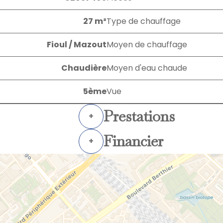
27 m²
Type de chauffage
Fioul / Mazout
Moyen de chauffage
Chaudière
Moyen d'eau chaude
5ème
Vue
Prestations
+
Financier
+