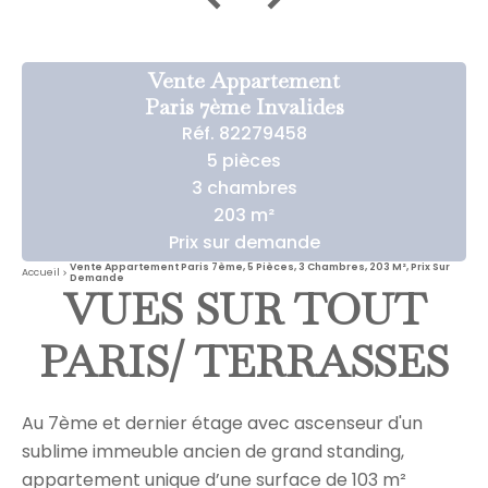
Vente Appartement
Paris 7ème Invalides
Réf. 82279458
5 pièces
3 chambres
203 m²
Prix sur demande
Vente Appartement Paris 7ème, 5 Pièces, 3 Chambres, 203 M², Prix Sur
Accueil
Demande
VUES SUR TOUT
PARIS/ TERRASSES
Au 7ème et dernier étage avec ascenseur d'un
sublime immeuble ancien de grand standing,
appartement unique d’une surface de 103 m²