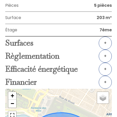
Pièces
5 pièces
Surface
203 m²
Étage
7ème
Surfaces
+
Règlementation
+
Efficacité énergétique
+
Financier
+
+
−