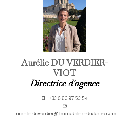
Aurélie DU VERDIER-
VIOT
Directrice d'agence
+33 6 83 97 53 54
aurelie.duverdier@limmobilieredudome.com