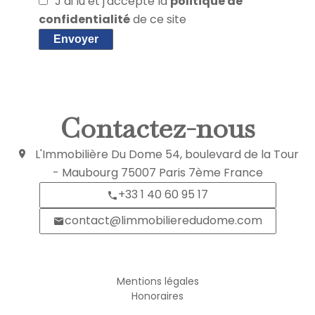
J’ai lu et j'accepte la
politique de
confidentialité
de ce site
Envoyer
Contactez-nous
L'Immobilière Du Dome
54, boulevard de la Tour
- Maubourg
75007
Paris 7ème France
+33 1 40 60 95 17
contact@limmobilieredudome.com
Informations legales
Mentions légales
Honoraires
Navigation