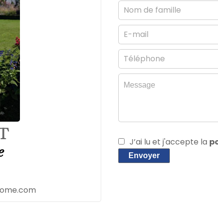
ET
J’ai lu et j'accepte la
po
e
Envoyer
udome.com