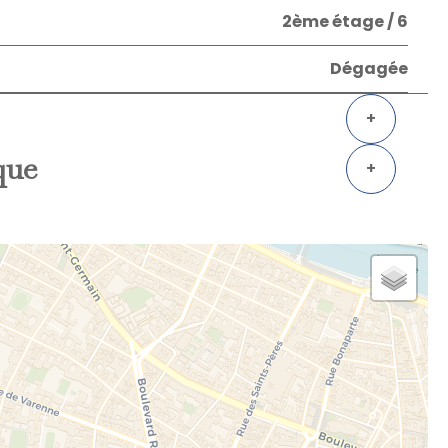
2ème étage / 6
Dégagée
+
que
+