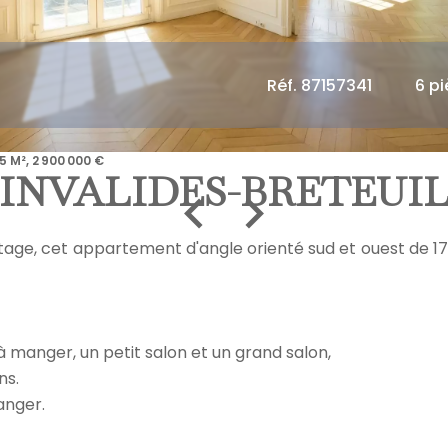
Réf. 87157341
6 p
 M², 2 900 000 €
INVALIDES-BRETEUI
tage, cet appartement d'angle orienté sud et ouest de 1
 manger, un petit salon et un grand salon,
ns.
anger.