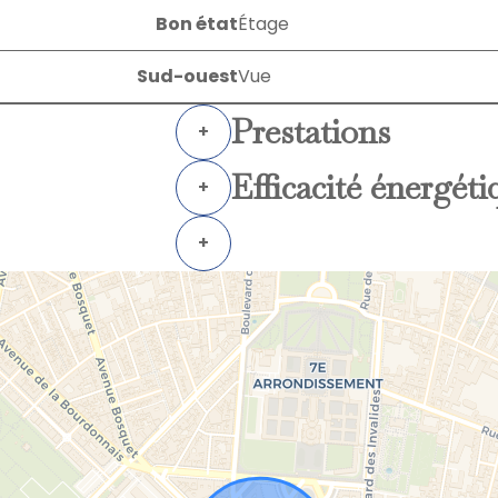
Bon état
Étage
Sud-ouest
Vue
Prestations
+
Efficacité énergéti
+
+