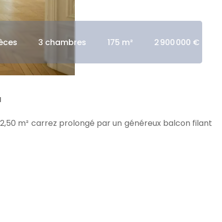
ièces
3 chambres
175 m²
2 900 000 €
L
72,50 m² carrez prolongé par un généreux balcon filant