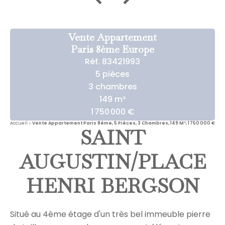
Vente Appartement
Paris 8ème Europe
Réf. 83421993
5 pièces
3 chambres
149 m²
1 750 000 €
Accueil
Vente Appartement Paris 8ème, 5 Pièces, 3 Chambres, 149 M², 1 750 000 €
SAINT
AUGUSTIN/PLACE
HENRI BERGSON
Situé au 4ème étage d'un très bel immeuble pierre