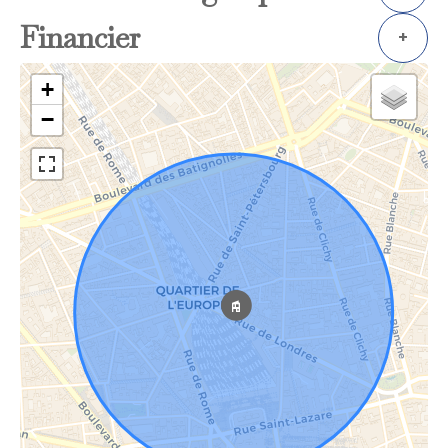
Financier
+
+
−