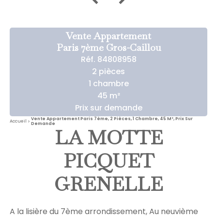
Vente Appartement
Paris 7ème Gros-Caillou
Réf. 84808958
2 pièces
1 chambre
45 m²
Prix sur demande
Vente Appartement Paris 7ème, 2 Pièces, 1 Chambre, 45 M², Prix Sur
Accueil
Demande
LA MOTTE
PICQUET
GRENELLE
A la lisière du 7ème arrondissement, Au neuvième