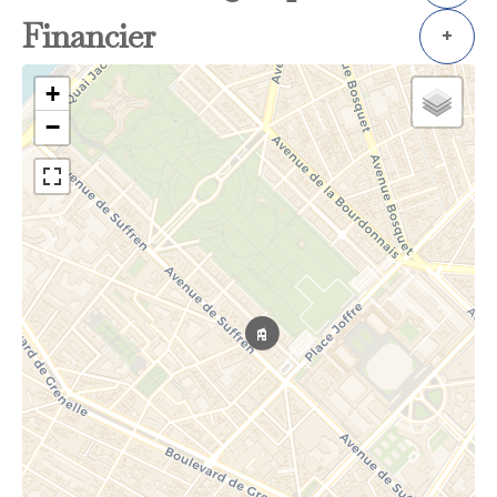
Financier
+
+
−