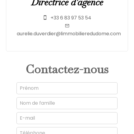
Directrice d'agence
+33 6 83 97 53 54
aurelie.duverdier@limmobilieredudome.com
Contactez-nous